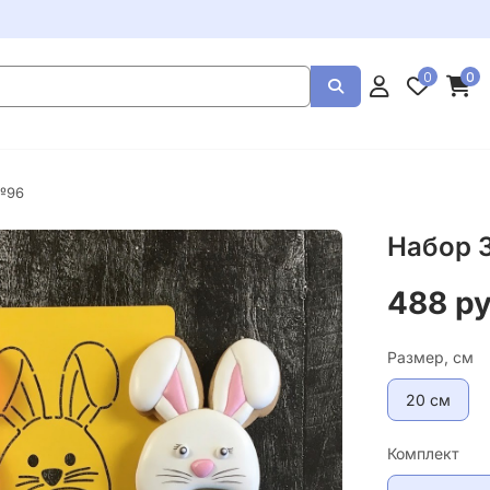
0
0
№96
Набор 
488 р
Размер, см
20 см
Комплект