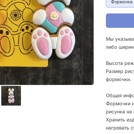
Формочка 
Мы указыва
либо ширин
Высота реж
Размер рис
формочки.
Общая инфо
Формочки и
рисунка на 
Хранить изд
нагревать 