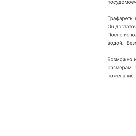
посудомоеч
Трафареты 
Он достато
После испо
водой. Без
Возможно и
размерам. 
пожелание.