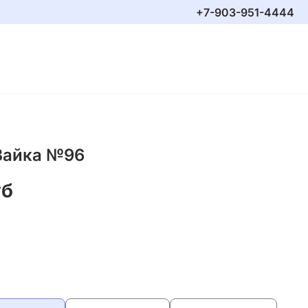
+7-903-951-4444
Зайка №96
уб