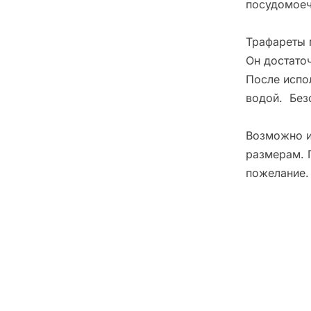
посудомоеч
Трафареты 
Он достато
После испо
водой. Без
Возможно и
размерам. 
пожелание.