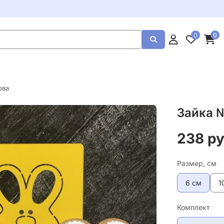
0
0
ова
Зайка №
238 р
Размер, см
6 см
1
Комплект