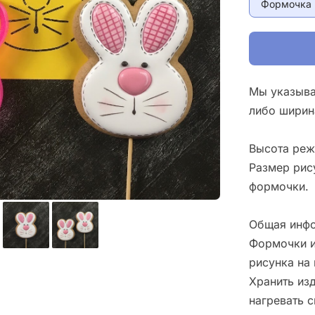
Формочка 
Мы указыва
либо ширин
Высота реж
Размер рис
формочки.
Общая инфо
Формочки и
рисунка на 
Хранить изд
нагревать 