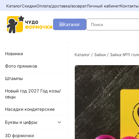
Каталог
Скидки
Оплата/доставка/возврат
Личный кабинет
Контакты
Каталог
Новинки
Каталог
/
Зайки
/ Зайка №11 гол
Фото пряников
Штампы
Новый год 2027 Год козы/
овцы
Насадки кондитерские
Буквы и цифры
3D формочки