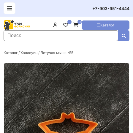
+7-903-951-4444
0
0
Каталог
Каталог
/
Хэллоуин
/ Летучая мышь №5