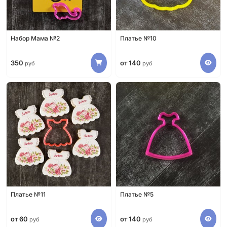
Набор Мама №2
Платье №10
350
от 140
руб
руб
Платье №11
Платье №5
от 60
от 140
руб
руб