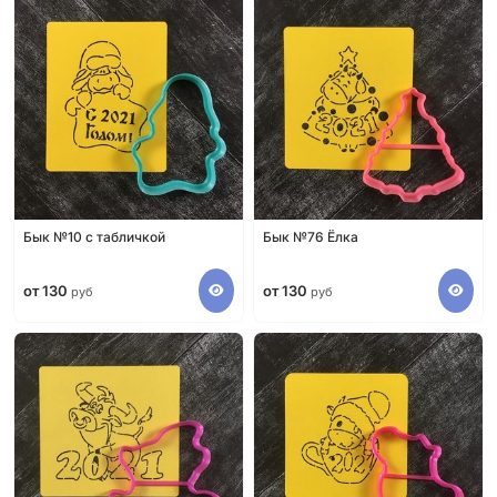
Бык №10 с табличкой
Бык №76 Ёлка
от 130
от 130
руб
руб