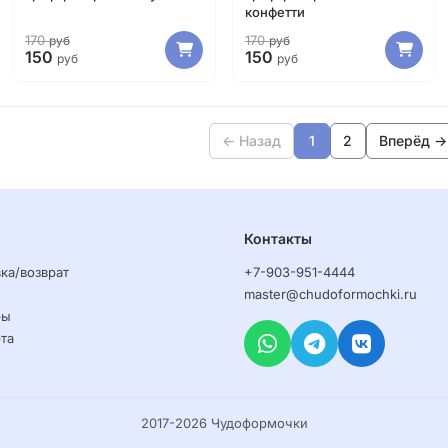
конфетти
170
170
руб
руб
150
150
руб
руб
← Назад
1
2
Вперёд →
Контакты
ка/возврат
+7-903-951-4444
master@chudoformochki.ru
ры
та
2017-2026 Чудоформочки