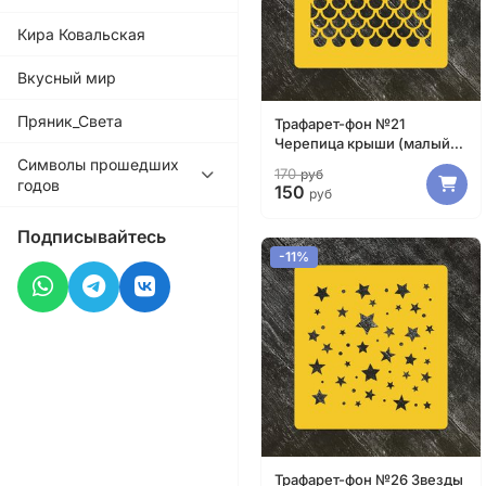
Кира Ковальская
Вкусный мир
Пряник_Света
Трафарет-фон №21
Черепица крыши (малый
размер)
Символы прошедших
170
руб
годов
150
руб
Подписывайтесь
-11%
Трафарет-фон №26 Звезды