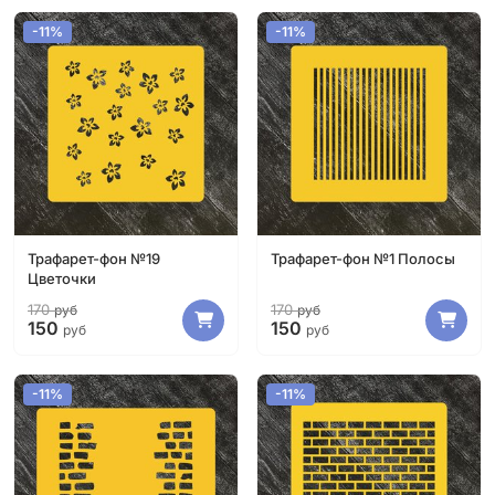
-11%
-11%
Трафарет-фон №19
Трафарет-фон №1 Полосы
Цветочки
170
170
руб
руб
150
150
руб
руб
-11%
-11%