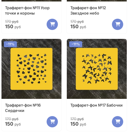
Трафарет-фон №11 Узор
Трафарет-фон №12
точки и короны
Звездное небо
170
170
руб
руб
150
150
руб
руб
-11%
-11%
Трафарет-фон №16
Трафарет-фон №17 Бабочки
Сердечки
170
170
руб
руб
150
150
руб
руб