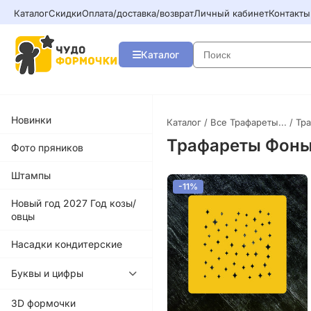
Каталог
Скидки
Оплата/доставка/возврат
Личный кабинет
Контакты
Каталог
Новинки
Каталог
/
Все Трафареты...
/ Тр
Трафареты Фон
Фото пряников
Штампы
-11%
Новый год 2027 Год козы/
овцы
Насадки кондитерские
Буквы и цифры
3D формочки