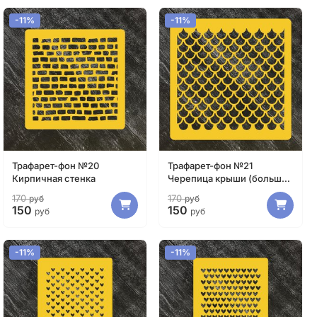
-11%
-11%
Трафарет-фон №20
Трафарет-фон №21
Кирпичная стенка
Черепица крыши (большой
размер)
170
170
руб
руб
150
150
руб
руб
-11%
-11%