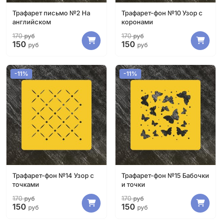
Трафарет письмо №2 На
Трафарет-фон №10 Узор с
английском
коронами
170
170
руб
руб
150
150
руб
руб
-11%
-11%
Трафарет-фон №14 Узор с
Трафарет-фон №15 Бабочки
точками
и точки
170
170
руб
руб
150
150
руб
руб