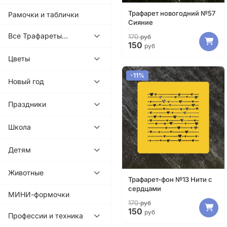
Трафарет новогодний №57
Рамочки и таблички
Сияние
Все Трафареты...
170
руб
150
руб
Цветы
-11%
Новый год
Праздники
Школа
Детям
Животные
Трафарет-фон №13 Нити с
сердцами
МИНИ-формочки
170
руб
150
руб
Профессии и техника