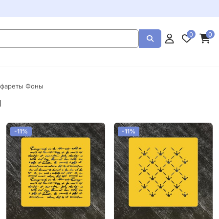
0
0
афареты Фоны
ы
-11%
-11%