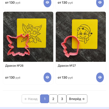
от 130
от 130
руб
руб
Дракон №26
Дракон №27
от 130
от 130
руб
руб
← Назад
1
2
3
Вперёд →