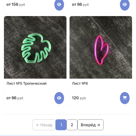
от 156
от 96
руб
руб
Лист №5 Тропический
Лист №6
от 96
120
руб
руб
← Назад
1
2
Вперёд →