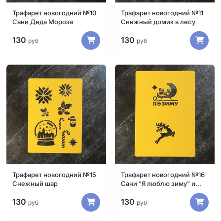
Трафарет новогодний №10
Трафарет новогодний №11
Сани Деда Мороза
Снежный домик в лесу
130
130
руб
руб
Трафарет новогодний №15
Трафарет новогодний №16
Снежный шар
Сани "Я люблю зиму" и
Олень
130
130
руб
руб