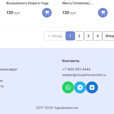
Волшебного Нового Года
Merry Christmas/
Счастливого Рождества
130
130
руб
руб
← Назад
1
2
3
4
Впе
Контакты
ка/возврат
+7-903-951-4444
master@chudoformochki.ru
ры
та
2017-2026 Чудоформочки