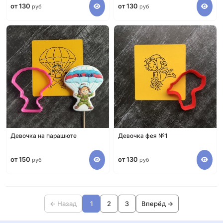
от 130
от 130
руб
руб
Девочка на парашюте
Девочка фея №1
от 150
от 130
руб
руб
← Назад
1
2
3
Вперёд →