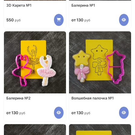
3D Карета №1
Балерина №1
550
от 130
руб
руб
Балерина №2
Волшебная палочка №1
от 130
от 130
руб
руб