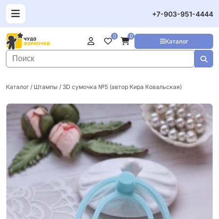
+7-903-951-4444
0
0
Каталог
Каталог
/
Штампы
/ 3D cумочка №5 (автор Кира Ковальская)